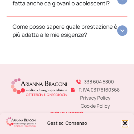
fatta anche da giovani o adolescenti?
Come posso sapere quale prestazione è
più adatta alle mie esigenze?
338 604 5800
P. IVA 03176160368
Privacy Policy
Cookie Policy
DOVE VISITO
MODENA
Studio Medico Specialistico
Gestisci Consenso
SASSUOLO
Centro Fisioterapico