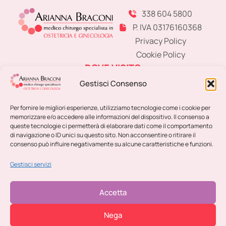
338 604 5800
P. IVA 03176160368
Privacy Policy
Cookie Policy
DOVE VISITO
MODENA
Studio Medico Specialistico
Gestisci Consenso
SASSUOLO
Centro Fisioterapico
Per fornire le migliori esperienze, utilizziamo tecnologie come i cookie per
CARPI
Poliambulatorio Nubra Medica
memorizzare e/o accedere alle informazioni del dispositivo. Il consenso a
VIGNOLA
Poliambulatorio Cromaton
queste tecnologie ci permetterà di elaborare dati come il comportamento
di navigazione o ID unici su questo sito. Non acconsentire o ritirare il
CHIRURGIA IN DAY SURGERY
consenso può influire negativamente su alcune caratteristiche e funzioni.
MODENA
Casa di Cura Fogliani
Gestisci servizi
Accetta
Copyright ©
2026
Dottoressa Arianna Braconi –
Developed by
Digital Comm Srl
Nega